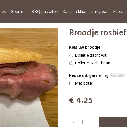
jes
Gourmet
BBQ pakketen
Kant en klaar
party pan
Feestd
Broodje rosbief
Kies uw broodje
Bolletje zacht wit
Bolletje zacht bruin
Keuze uit garnering
optioneel
Met boter
€ 4,25
–
+