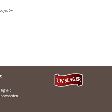
oodjes
ie
iligheid
oorwaarden