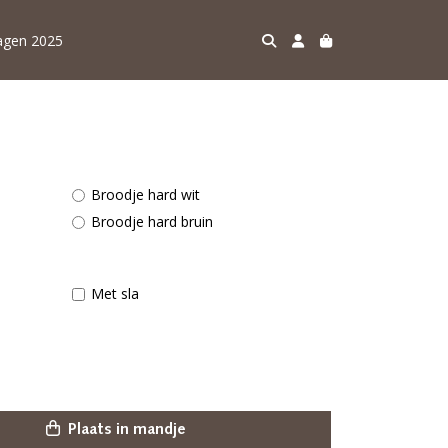
agen 2025
Broodje hard wit
Broodje hard bruin
Met sla
Plaats in mandje